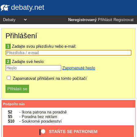
debaty.net
Neregistrovaný
Přihlásit
Registrovat
Přihlášení
1
Zadajte svou přezdívku nebo e-mail:
2
Zadajte své heslo:
Zapomenuté heslo
Zapamatovat přihlášení na tomto počítači
Podpořte nás
$2
- Ikona patrona na poradně
$5
- Poradna bez reklam
$10
- Soukromé poradenství
STAŇTE SE PATRONEM