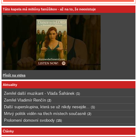
Táto kapela má milióny fanúšikov - až na to, že neexistuje
Přejít na videa
Aktuality
Zemřel další muzikant - Vláďa Šafránek
(
1
)
Zemřel Vladimír Renčín
(
2
)
Další superskupina, která se už nikdy nesejde...
(
1
)
Mrtvý politik viděn na třech místech současně
(
2
)
Prolomení domovní svobody
(
15
)
Články