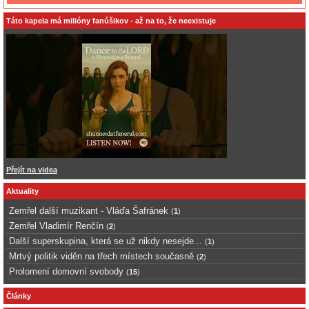
Táto kapela má milióny fanúšikov - až na to, že neexistuje
Přejít na videa
Aktuality
Zemřel další muzikant - Vláďa Šafránek
(
1
)
Zemřel Vladimír Renčín
(
2
)
Další superskupina, která se už nikdy nesejde...
(
1
)
Mrtvý politik viděn na třech místech současně
(
2
)
Prolomení domovní svobody
(
15
)
Články