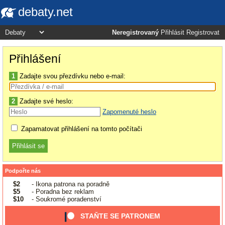
debaty.net
Neregistrovaný
Přihlásit
Registrovat
Přihlášení
1
Zadajte svou přezdívku nebo e-mail:
2
Zadajte své heslo:
Zapomenuté heslo
Zapamatovat přihlášení na tomto počítači
Podpořte nás
$2
- Ikona patrona na poradně
$5
- Poradna bez reklam
$10
- Soukromé poradenství
STAŇTE SE PATRONEM