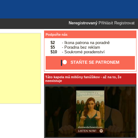
Neregistrovaný
Přihlásit
Registrovat
Podpořte nás
$2
- Ikona patrona na poradně
$5
- Poradna bez reklam
$10
- Soukromé poradenství
STAŇTE SE PATRONEM
Táto kapela má milióny fanúšikov - až na to, že
neexistuje