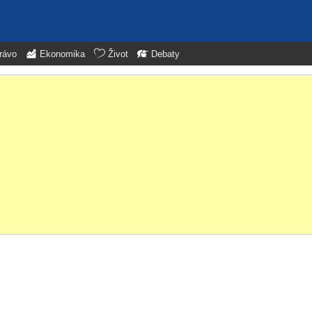
rávo
Ekonomika
Život
Debaty