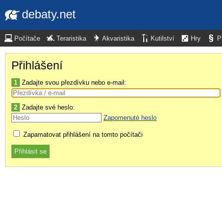
debaty.net
Počítače
Teraristika
Akvaristika
Kutilství
Hry
P
Přihlášení
1
Zadajte svou přezdívku nebo e-mail:
2
Zadajte své heslo:
Zapomenuté heslo
Zapamatovat přihlášení na tomto počítači