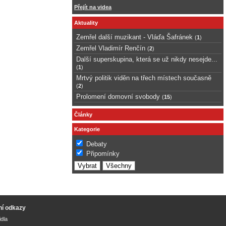
Přejít na videa
Aktuality
Zemřel další muzikant - Vláďa Šafránek
(
1
)
Zemřel Vladimír Renčín
(
2
)
Další superskupina, která se už nikdy nesejde...
(
1
)
Mrtvý politik viděn na třech místech současně
(
2
)
Prolomení domovní svobody
(
15
)
Články
Kategorie
Debaty
Připomínky
ní odkazy
idla