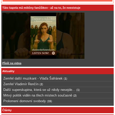
Táto kapela má milióny fanúšikov - až na to, že neexistuje
Přejít na videa
Aktuality
Zemřel další muzikant - Vláďa Šafránek
(
1
)
Zemřel Vladimír Renčín
(
2
)
Další superskupina, která se už nikdy nesejde...
(
1
)
Mrtvý politik viděn na třech místech současně
(
2
)
Prolomení domovní svobody
(
15
)
Články