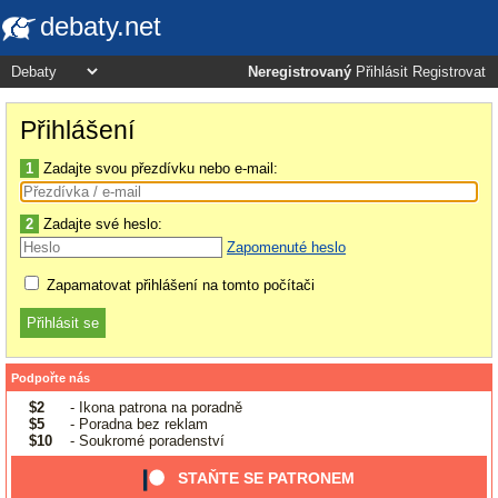
debaty.net
Neregistrovaný
Přihlásit
Registrovat
Přihlášení
1
Zadajte svou přezdívku nebo e-mail:
2
Zadajte své heslo:
Zapomenuté heslo
Zapamatovat přihlášení na tomto počítači
Podpořte nás
$2
- Ikona patrona na poradně
$5
- Poradna bez reklam
$10
- Soukromé poradenství
STAŇTE SE PATRONEM