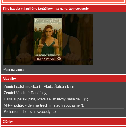
Táto kapela má milióny fanúšikov - až na to, že neexistuje
Přejít na videa
Aktuality
Zemřel další muzikant - Vláďa Šafránek
(
1
)
Zemřel Vladimír Renčín
(
2
)
Další superskupina, která se už nikdy nesejde...
(
1
)
Mrtvý politik viděn na třech místech současně
(
2
)
Prolomení domovní svobody
(
15
)
Články