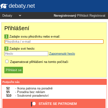
debaty.net
Neregistrovaný
Přihlásit
Registrovat
Přihlášení
1
Zadajte svou přezdívku nebo e-mail:
2
Zadajte své heslo:
Zapomenuté heslo
Zapamatovat přihlášení na tomto počítači
Podpořte nás
$2
- Ikona patrona na poradně
$5
- Poradna bez reklam
$10
- Soukromé poradenství
STAŇTE SE PATRONEM