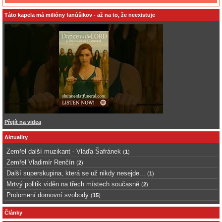
Táto kapela má milióny fanúšikov - až na to, že neexistuje
Přejít na videa
Aktuality
Zemřel další muzikant - Vláďa Šafránek
(
1
)
Zemřel Vladimír Renčín
(
2
)
Další superskupina, která se už nikdy nesejde...
(
1
)
Mrtvý politik viděn na třech místech současně
(
2
)
Prolomení domovní svobody
(
15
)
Články