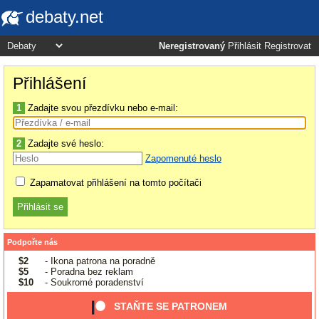
debaty.net
Neregistrovaný
Přihlásit
Registrovat
Přihlášení
1
Zadajte svou přezdívku nebo e-mail:
2
Zadajte své heslo:
Zapomenuté heslo
Zapamatovat přihlášení na tomto počítači
Podpořte nás
$2
- Ikona patrona na poradně
$5
- Poradna bez reklam
$10
- Soukromé poradenství
STAŇTE SE PATRONEM